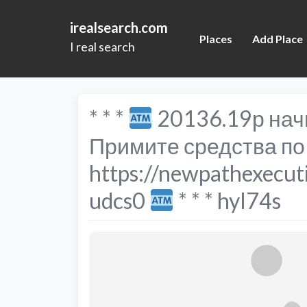
irealsearch.com
Places
Add Place
I real search
* * *
20136.19р нач
Примите средства по
https://newpathexecut
udcs0
* * * hyl74s