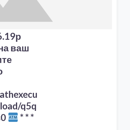
.19р
на ваш
ите
о
pathexecu
pload/q5q
s0
* * *