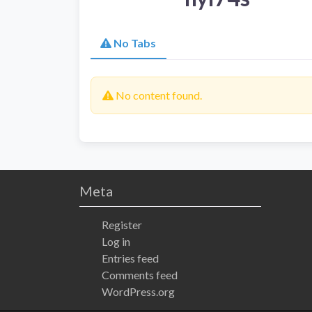
No Tabs
No content found.
Meta
Register
Log in
Entries feed
Comments feed
WordPress.org