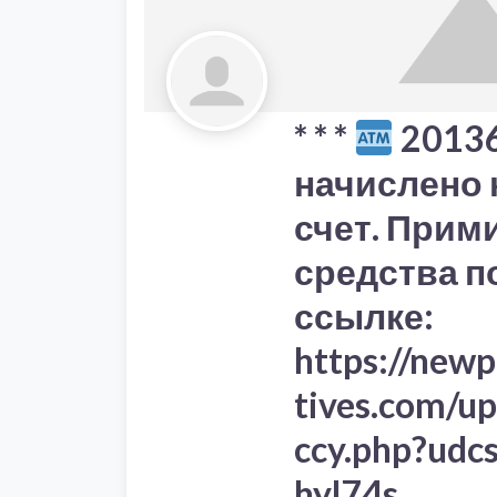
* * *
20136
начислено 
счет. Прим
средства п
ссылке:
https://new
tives.com/u
ccy.php?udc
hyl74s