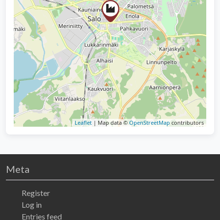
Leaflet
| Map data ©
OpenStreetMap
contributors
Meta
Register
Log in
Entries feed