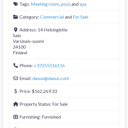
Tags:
Meeting room
,
pool
, and
spa
Category:
Commercial
and
For Sale
Address:
14 Helsingintie
Salo
Varsinais-suomi
24100
Finland
Phone:
+37255516116
Email:
daous
@
daous.com
Price:
$162,269.33
Property Status:
For Sale
Furnishing:
Furnished