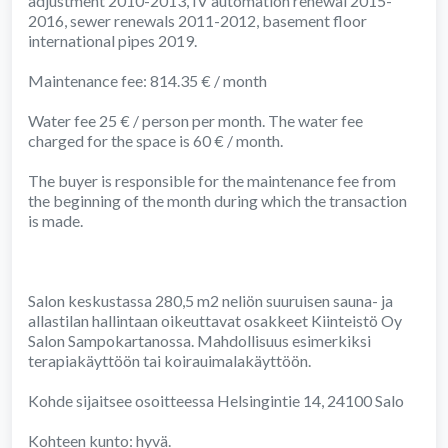
adjustment 2010-2013, IV automation renewal 2015-
2016, sewer renewals 2011-2012, basement floor
international pipes 2019.
Maintenance fee: 814.35 € / month
Water fee 25 € / person per month. The water fee
charged for the space is 60 € / month.
The buyer is responsible for the maintenance fee from
the beginning of the month during which the transaction
is made.
Salon keskustassa 280,5 m2 neliön suuruisen sauna- ja
allastilan hallintaan oikeuttavat osakkeet Kiinteistö Oy
Salon Sampokartanossa. Mahdollisuus esimerkiksi
terapiakäyttöön tai koirauimalakäyttöön.
Kohde sijaitsee osoitteessa Helsingintie 14, 24100 Salo
Kohteen kunto: hyvä.