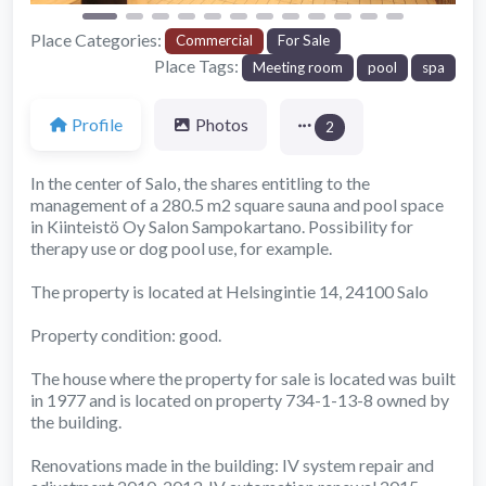
Place Categories:
Commercial
For Sale
Place Tags:
Meeting room
pool
spa
Profile
Photos
2
In the center of Salo, the shares entitling to the
management of a 280.5 m2 square sauna and pool space
in Kiinteistö Oy Salon Sampokartano. Possibility for
therapy use or dog pool use, for example.
The property is located at Helsingintie 14, 24100 Salo
Property condition: good.
The house where the property for sale is located was built
in 1977 and is located on property 734-1-13-8 owned by
the building.
Renovations made in the building: IV system repair and